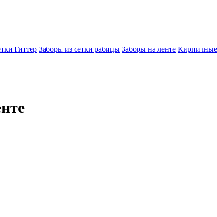
етки Гиттер
Заборы из сетки рабицы
Заборы на ленте
Кирпичные
енте