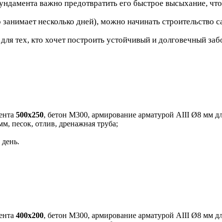
фундамента важно предотвратить его быстрое высыхание, ч
 занимает несколько дней), можно начинать строительство с
ля тех, кто хочет построить устойчивый и долговечный забо
мента
500х250
, бетон М300, армирование арматурой АIII Ø8 мм дл
м, песок, отлив, дренажная труба;
 день.
мента
400х200
, бетон М300, армирование арматурой АIII Ø8 мм дл